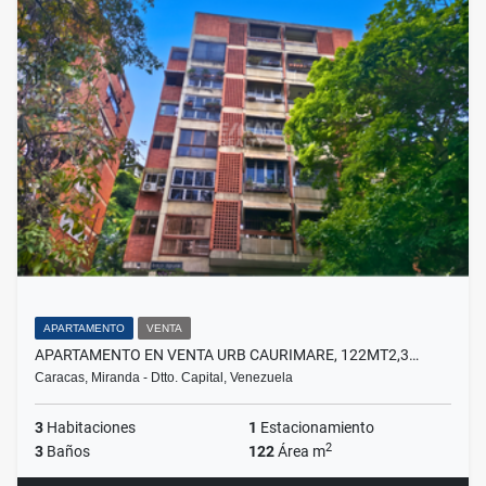
APARTAMENTO
VENTA
APARTAMENTO EN VENTA URB CAURIMARE, 122MT2,3…
Caracas, Miranda - Dtto. Capital, Venezuela
3
Habitaciones
1
Estacionamiento
2
3
Baños
122
Área m