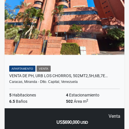
APARTAMENTO
VENTA
VENTA DE PH, URB LOS CHORROS, 502MT2,5H,6B,7E…
Caracas, Miranda - Dtto. Capital, Venezuela
5
Habitaciones
4
Estacionamiento
2
6.5
Baños
502
Área m
Venta
US$690,000
USD