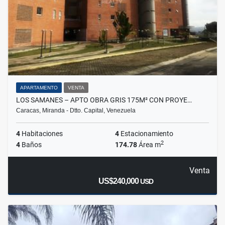
APARTAMENTO
VENTA
LOS SAMANES – APTO OBRA GRIS 175M² CON PROYE…
Caracas, Miranda - Dtto. Capital, Venezuela
4
Habitaciones
4
Estacionamiento
2
4
Baños
174.78
Área m
Venta
US$240,000
USD