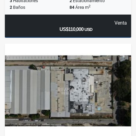
3
Habitaciones
2
Estacionamiento
2
2
Baños
84
Área m
Venta
US$110,000
USD