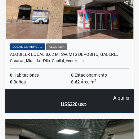
LOCAL COMERCIAL
ALQUILER
ALQUILER LOCAL 8,62 MTS+6MTS DEPÓSITO, GALERÍ…
Caracas, Miranda - Dtto. Capital, Venezuela
0
Habitaciones
0
Estacionamiento
2
0
Baños
8.62
Área m
Alquiler
US$320
USD