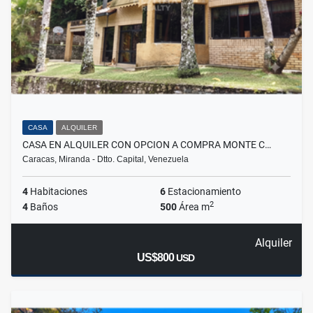
CASA
ALQUILER
CASA EN ALQUILER CON OPCION A COMPRA MONTE C…
Caracas, Miranda - Dtto. Capital, Venezuela
4
Habitaciones
6
Estacionamiento
2
4
Baños
500
Área m
Alquiler
US$800
USD