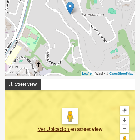
200 m
500 ft
Leaflet
| Wasi - ©
OpenStreetMap
Street View
Ver Ubicación
en
street view