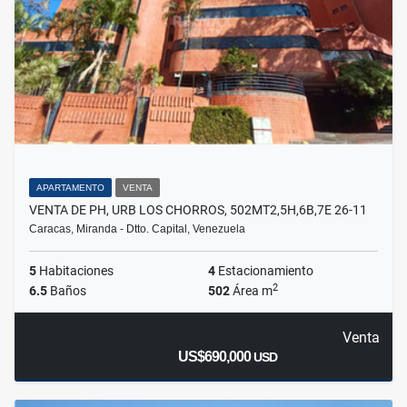
APARTAMENTO
VENTA
VENTA DE PH, URB LOS CHORROS, 502MT2,5H,6B,7E 26-11
Caracas, Miranda - Dtto. Capital, Venezuela
5
Habitaciones
4
Estacionamiento
2
6.5
Baños
502
Área m
Venta
US$690,000
USD