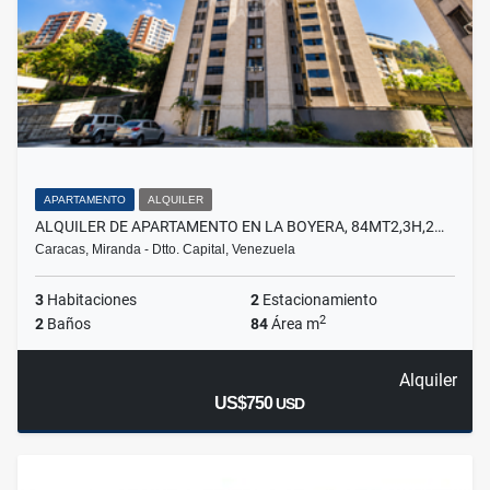
APARTAMENTO
ALQUILER
ALQUILER DE APARTAMENTO EN LA BOYERA, 84MT2,3H,2…
Caracas, Miranda - Dtto. Capital, Venezuela
3
Habitaciones
2
Estacionamiento
2
2
Baños
84
Área m
Alquiler
US$750
USD