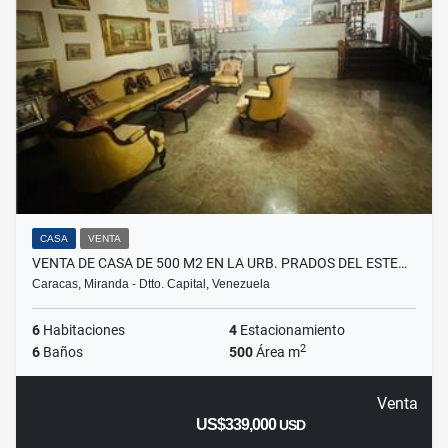
CASA
VENTA
VENTA DE CASA DE 500 M2 EN LA URB. PRADOS DEL ESTE…
Caracas, Miranda - Dtto. Capital, Venezuela
6
Habitaciones
4
Estacionamiento
2
6
Baños
500
Área m
Venta
US$339,000
USD