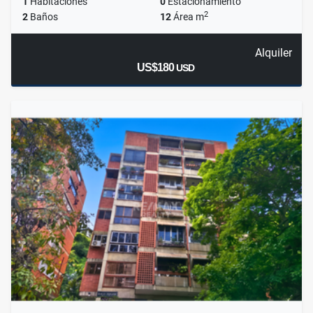
1
Habitaciones
0
Estacionamiento
2
2
Baños
12
Área m
Alquiler
US$180
USD