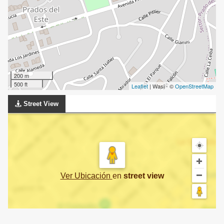
200 m
500 ft
Leaflet
| Wasi - ©
OpenStreetMap
Street View
Ver Ubicación
en
street view