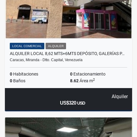
LOCAL COMERCIAL
ALQUILER
ALQUILER LOCAL 8,62 MTS+6MTS DEPÓSITO, GALERÍAS P…
Caracas, Miranda - Dtto. Capital, Venezuela
0
Habitaciones
0
Estacionamiento
2
0
Baños
8.62
Área m
Alquiler
US$320
USD