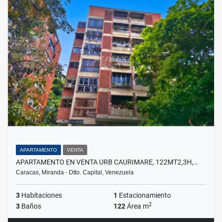
APARTAMENTO
VENTA
APARTAMENTO EN VENTA URB CAURIMARE, 122MT2,3H,…
Caracas, Miranda - Dtto. Capital, Venezuela
3
Habitaciones
1
Estacionamiento
2
3
Baños
122
Área m