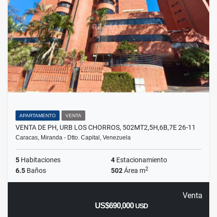
APARTAMENTO
VENTA
VENTA DE PH, URB LOS CHORROS, 502MT2,5H,6B,7E 26-11
Caracas, Miranda - Dtto. Capital, Venezuela
5
Habitaciones
4
Estacionamiento
2
6.5
Baños
502
Área m
Venta
US$690,000
USD