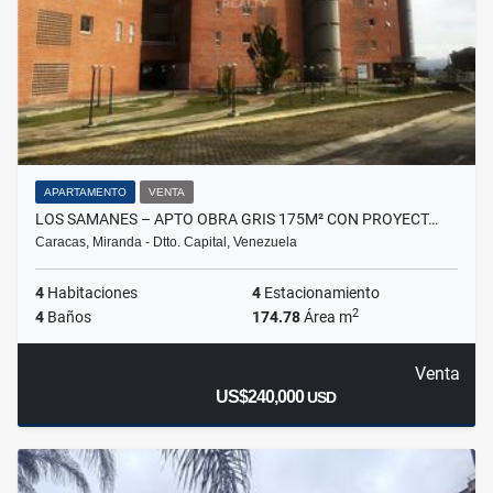
APARTAMENTO
VENTA
LOS SAMANES – APTO OBRA GRIS 175M² CON PROYECT…
Caracas, Miranda - Dtto. Capital, Venezuela
4
Habitaciones
4
Estacionamiento
2
4
Baños
174.78
Área m
Venta
US$240,000
USD