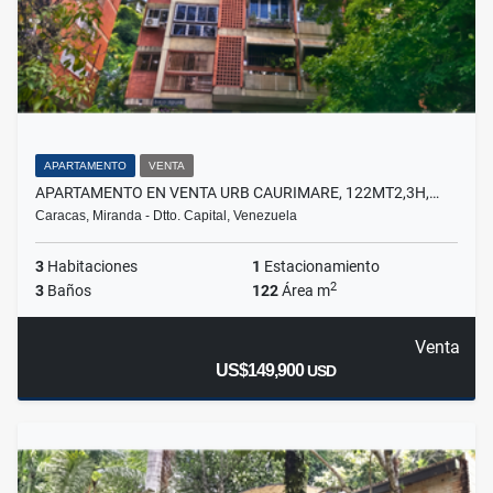
APARTAMENTO
VENTA
APARTAMENTO EN VENTA URB CAURIMARE, 122MT2,3H,…
Caracas, Miranda - Dtto. Capital, Venezuela
3
Habitaciones
1
Estacionamiento
2
3
Baños
122
Área m
Venta
US$149,900
USD