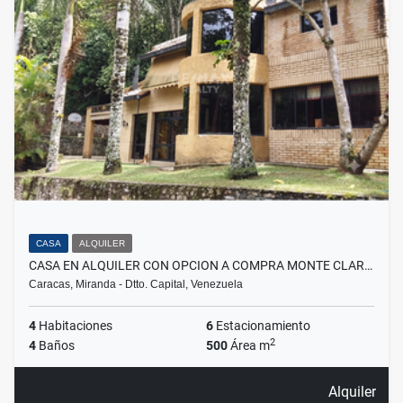
CASA
ALQUILER
CASA EN ALQUILER CON OPCION A COMPRA MONTE CLAR…
Caracas, Miranda - Dtto. Capital, Venezuela
4
Habitaciones
6
Estacionamiento
2
4
Baños
500
Área m
Alquiler