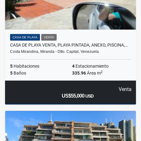
CASA DE PLAYA
VENTA
CASA DE PLAYA VENTA, PLAYA PINTADA, ANEXO, PISCINA,…
Costa Mirandina, Miranda - Dtto. Capital, Venezuela
5
Habitaciones
4
Estacionamiento
2
5
Baños
335.96
Área m
Venta
US$55,000
USD