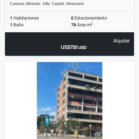
Caracas, Miranda - Dtto. Capital, Venezuela
1
Habitaciones
0
Estacionamiento
2
1
Baño
78
Área m
Alquiler
US$750
USD