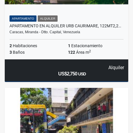
APARTAMENTO
ALQUILER
APARTAMENTO EN ALQUILER URB CAURIMARE, 122MT2,2…
Caracas, Miranda - Dtto. Capital, Venezuela
2
Habitaciones
1
Estacionamiento
2
3
Baños
122
Área m
Alquiler
US$2,750
USD