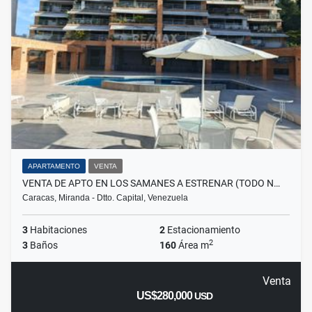
APARTAMENTO
VENTA
VENTA DE APTO EN LOS SAMANES A ESTRENAR (TODO N…
Caracas, Miranda - Dtto. Capital, Venezuela
3
Habitaciones
2
Estacionamiento
2
3
Baños
160
Área m
Venta
US$280,000
USD