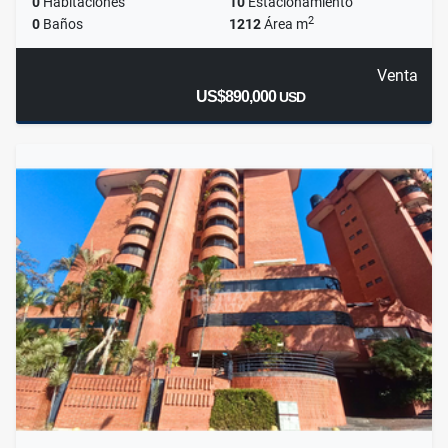
0
Habitaciones
10
Estacionamiento
2
0
Baños
1212
Área m
Venta
US$890,000
USD