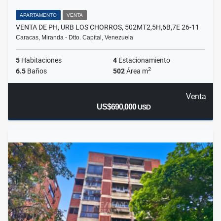
APARTAMENTO
VENTA
VENTA DE PH, URB LOS CHORROS, 502MT2,5H,6B,7E 26-11
Caracas, Miranda - Dtto. Capital, Venezuela
5
Habitaciones
4
Estacionamiento
2
6.5
Baños
502
Área m
Venta
US$690,000
USD