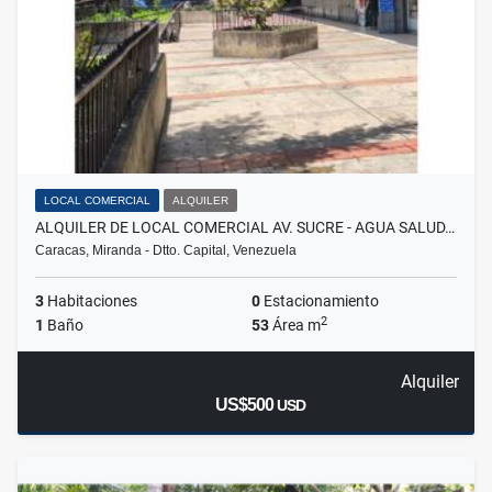
LOCAL COMERCIAL
ALQUILER
ALQUILER DE LOCAL COMERCIAL AV. SUCRE - AGUA SALUD…
Caracas, Miranda - Dtto. Capital, Venezuela
3
Habitaciones
0
Estacionamiento
2
1
Baño
53
Área m
Alquiler
US$500
USD