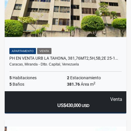
APARTAMENTO
VENTA
PH EN VENTA URB LA TAHONA, 381,76MT2,5H,5B,2E 25-1…
Caracas, Miranda - Dtto. Capital, Venezuela
5
Habitaciones
2
Estacionamiento
2
5
Baños
381.76
Área m
Venta
US$430,000
USD