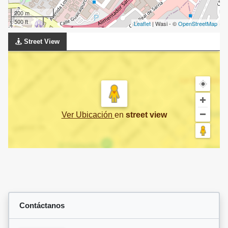
200 m
500 ft
Leaflet
| Wasi - ©
OpenStreetMap
Street View
Ver Ubicación
en
street view
Contáctanos