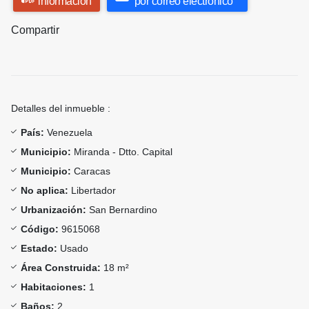
información
por correo electrónico
Compartir
Detalles del inmueble :
País:
Venezuela
Municipio:
Miranda - Dtto. Capital
Municipio:
Caracas
No aplica:
Libertador
Urbanización:
San Bernardino
Código:
9615068
Estado:
Usado
Área Construida:
18 m²
Habitaciones:
1
Baños:
2