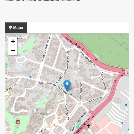
Mapa
+
−