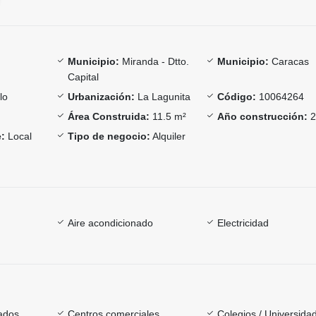
Municipio:
Miranda - Dtto.
Municipio:
Caracas
Capital
lo
Urbanización:
La Lagunita
Código:
10064264
Área Construida:
11.5 m²
Año construcción:
2
:
Local
Tipo de negocio:
Alquiler
Aire acondicionado
Electricidad
ados
Centros comerciales
Colegios / Universida