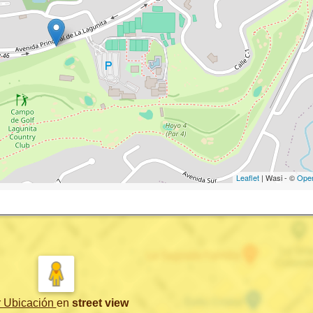
Leaflet
| Wasi - ©
Ope
r Ubicación
en
street view