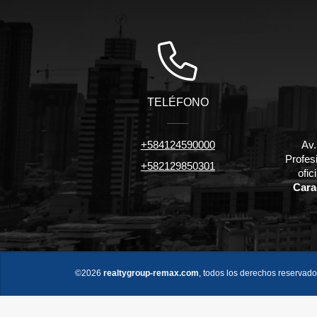
TELÉFONO
+584124590000
Av.
Profesi
+582129850301
ofi
Carac
©2026
realtygroup-remax.com
, todos los derechos reservado