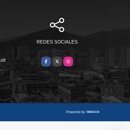
REDES SOCIALES
.ve
Facebook
X
Instagram
wasi.co
Powered by: