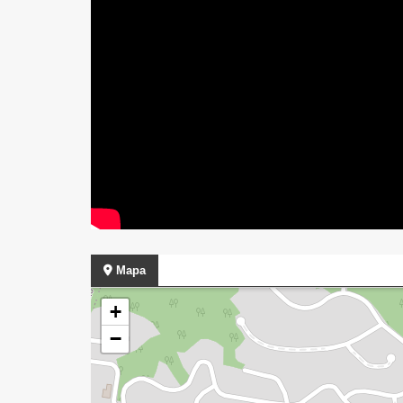
Mapa
+
−