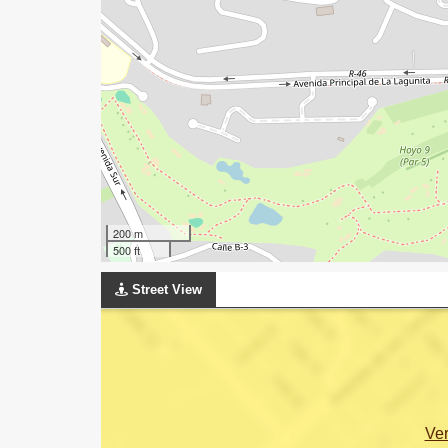
200 m
500 ft
Street View
Ve